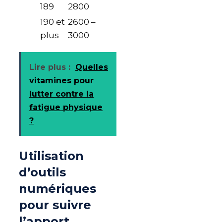
189
2800
190 et
2600 –
plus
3000
Lire plus :
Quelles
vitamines pour
lutter contre la
fatigue physique
?
Utilisation
d’outils
numériques
pour suivre
l’apport