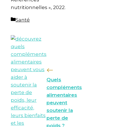
nutritionnelles », 2022.
Catégories
Santé
Quels
compléments
alimentaires
peuvent
soutenir la
perte de
poids ?