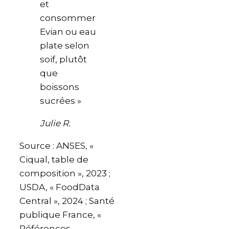
et
consommer
Evian ou eau
plate selon
soif, plutôt
que
boissons
sucrées »
Julie R.
Source : ANSES, «
Ciqual, table de
composition », 2023 ;
USDA, « FoodData
Central », 2024 ; Santé
publique France, «
Références